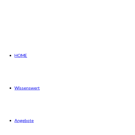
Zum
Inhalt
springen
HOME
Wissenswert
Angebote