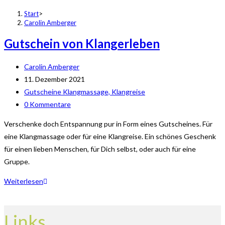
Start
>
Carolin Amberger
Gutschein von Klangerleben
Beitrags-
Carolin Amberger
Autor:
Beitrag
11. Dezember 2021
veröffentlicht:
Beitrags-
Gutscheine Klangmassage, Klangreise
Kategorie:
Beitrags-
0 Kommentare
Kommentare:
Verschenke doch Entspannung pur in Form eines Gutscheines. Für
eine Klangmassage oder für eine Klangreise. Ein schönes Geschenk
für einen lieben Menschen, für Dich selbst, oder auch für eine
Gruppe.
Gutschein
Weiterlesen
von
Klangerleben
Links