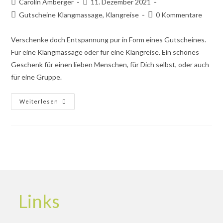
Beitrags-
Beitrag
Carolin Amberger
11. Dezember 2021
Autor:
veröffentlicht:
Beitrags-
Beitrags-
Gutscheine Klangmassage, Klangreise
0 Kommentare
Kategorie:
Kommentare:
Verschenke doch Entspannung pur in Form eines Gutscheines.
Für eine Klangmassage oder für eine Klangreise. Ein schönes
Geschenk für einen lieben Menschen, für Dich selbst, oder auch
für eine Gruppe.
Gutschein
Weiterlesen
Von
Klangerleben
Links